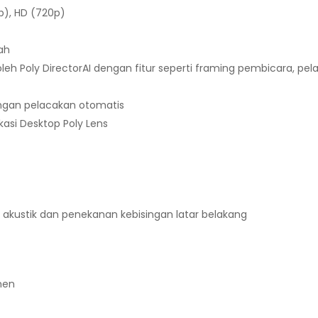
0p), HD (720p)
ah
h Poly DirectorAI dengan fitur seperti framing pembicara, pe
ngan pelacakan otomatis
ikasi Desktop Poly Lens
akustik dan penekanan kebisingan latar belakang
men