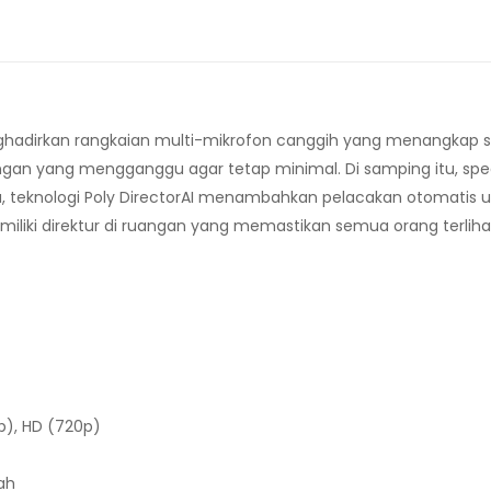
adirkan rangkaian multi-mikrofon canggih yang menangkap sua
ingan yang mengganggu agar tetap minimal. Di samping itu, sp
tu, teknologi Poly DirectorAI menambahkan pelacakan otomati
memiliki direktur di ruangan yang memastikan semua orang terlih
0p), HD (720p)
ah