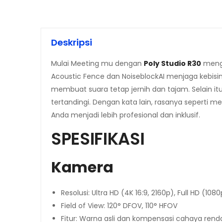
Deskripsi
Mulai Meeting mu dengan
Poly Studio R30
mengh
Acoustic Fence dan NoiseblockAI menjaga kebis
membuat suara tetap jernih dan tajam. Selain i
tertandingi. Dengan kata lain, rasanya seperti 
Anda menjadi lebih profesional dan inklusif.
SPESIFIKASI
Kamera
Resolusi: Ultra HD (4K 16:9, 2160p), Full HD (108
Field of View: 120° DFOV, 110° HFOV
Fitur: Warna asli dan kompensasi cahaya rend