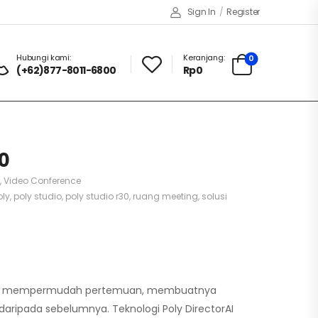
Sign In
/
Register
Hubungi kami:
Keranjang:
0
(+62)877-8011-6800
Rp
0
0
,
Video Conference
oly
,
poly studio
,
poly studio r30
,
ruang meeting
,
solusi
 Bar mempermudah pertemuan, membuatnya
if daripada sebelumnya. Teknologi Poly DirectorAI