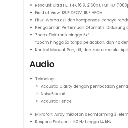
Resolusi: Ultra HD (4K 16:9, 2160p), Full HD (108
Field of View: 120° DFOV, 110° HFOV
Fitur: Warna asli dan kompensasi cahaya rend
Pengalaman Pertemuan Otomatis: Didukung ole
Zoom: Elektronik hingga 5x*
*Zoom hingga 5x tanpa pelacakan, dan 4x de
Kontrol Manual: Pan, tilt, dan zoom melalui Apl
Audio
Teknologi:
Acoustic Clarity dengan pembatalan gema 
NoiseBlockAI
Acoustic Fence
Mikrofon: Array mikrofon beamforming 3-ele
Respons Frekuensi: 50 Hz hingga 14 kHz