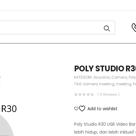
POLY STUDIO R3
KATEGORI:
Asuransi
,
Camera
,
Poly
TAG:
kamera meeting
,
meeting
,
P
( 0 Reviews )
Add to wishlist
Poly Studio R30 USB Video
lebih hidup, dan lebih inklus