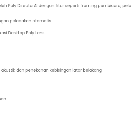
h Poly DirectorAI dengan fitur seperti framing pembicara, pe
ngan pelacakan otomatis
ikasi Desktop Poly Lens
akustik dan penekanan kebisingan latar belakang
men