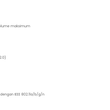
 volume maksimum
2.0)
l dengan IEEE 802.11a/b/g/n