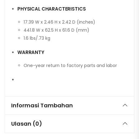
PHYSICAL CHARACTERISTICS
17.39 W x 2.46 H x 2.42 D (inches)
441.8 W x 62.5 H x 61.6 D (mm)
1.6 lbs/.73 kg
WARRANTY
One-year return to factory parts and labor
Informasi Tambahan
Ulasan (0)