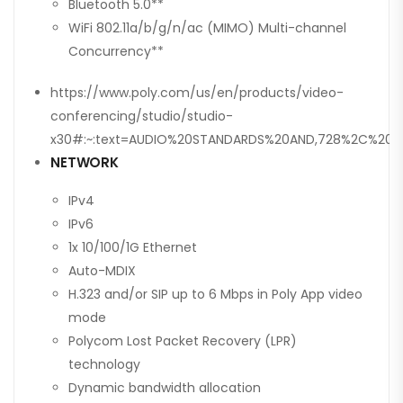
Bluetooth 5.0**
WiFi 802.11a/b/g/n/ac (MIMO) Multi-channel
Concurrency**
https://www.poly.com/us/en/products/video-
conferencing/studio/studio-
x30#:~:text=AUDIO%20STANDARDS%20AND,728%2C%20G
NETWORK
IPv4
IPv6
1x 10/100/1G Ethernet
Auto-MDIX
H.323 and/or SIP up to 6 Mbps in Poly App video
mode
Polycom Lost Packet Recovery (LPR)
technology
Dynamic bandwidth allocation