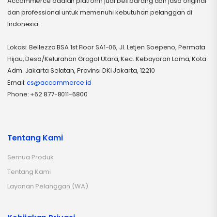
Accommerce adalah platform jual beli barang dan jasa original
dan professional untuk memenuhi kebutuhan pelanggan di
Indonesia.
Lokasi: Bellezza BSA 1st Floor SA1-06, Jl. Letjen Soepeno, Permata
Hijau, Desa/Kelurahan Grogol Utara, Kec. Kebayoran Lama, Kota
Adm. Jakarta Selatan, Provinsi DKI Jakarta, 12210
Email:
cs@accommerce.id
Phone: +62 877-8011-6800
Tentang Kami
Semua Produk
Tentang Kami
Layanan Pelanggan (WA)