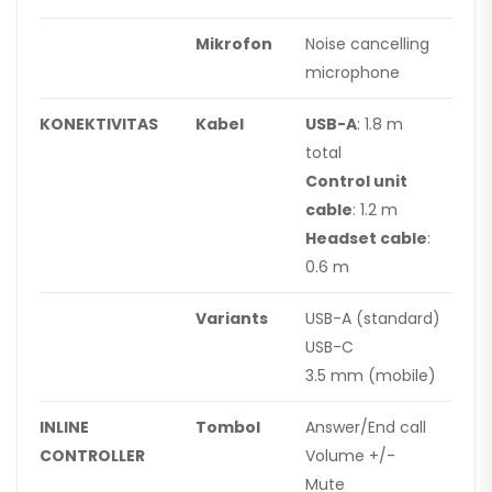
Mikrofon
Noise cancelling
microphone
KONEKTIVITAS
Kabel
USB-A
: 1.8 m
total
Control unit
cable
: 1.2 m
Headset cable
:
0.6 m
Variants
USB-A (standard)
USB-C
3.5 mm (mobile)
INLINE
Tombol
Answer/End call
CONTROLLER
Volume +/-
Mute