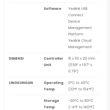
Software
Yealink USB
Connect
Device
Management
Platform
Yealink Cloud
Management
DIMENSI
Controller
15 x 50 x 20 mm
Unit
(0.59″ x 1.97″ x
0.79″)
LINGKUNGAN
Operating
0°C to 40°C
Temp
(32°F to 104°F)
Storage
-20°C to 60°C
Temp
(-4°F to 140°F)