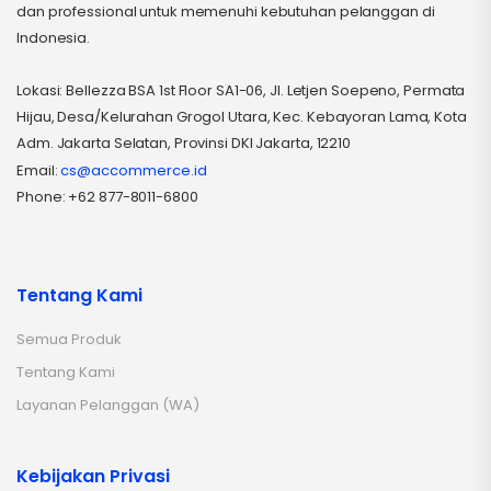
dan professional untuk memenuhi kebutuhan pelanggan di
Indonesia.
Lokasi: Bellezza BSA 1st Floor SA1-06, Jl. Letjen Soepeno, Permata
Hijau, Desa/Kelurahan Grogol Utara, Kec. Kebayoran Lama, Kota
Adm. Jakarta Selatan, Provinsi DKI Jakarta, 12210
Email:
cs@accommerce.id
Phone: +62 877-8011-6800
Tentang Kami
Semua Produk
Tentang Kami
Layanan Pelanggan (WA)
Kebijakan Privasi