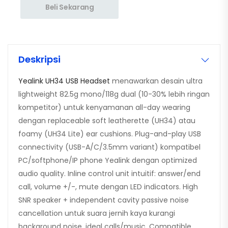
Beli Sekarang
Deskripsi
Yealink UH34 USB Headset
menawarkan desain ultra
lightweight 82.5g mono/118g dual (10-30% lebih ringan
kompetitor) untuk kenyamanan all-day wearing
dengan replaceable soft leatherette (UH34) atau
foamy (UH34 Lite) ear cushions. Plug-and-play USB
connectivity (USB-A/C/3.5mm variant) kompatibel
PC/softphone/IP phone Yealink dengan optimized
audio quality. Inline control unit intuitif: answer/end
call, volume +/-, mute dengan LED indicators. High
SNR speaker + independent cavity passive noise
cancellation untuk suara jernih kaya kurangi
background noise, ideal calls/music. Compatible