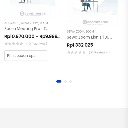
ASURANSI
,
SEWA ZOOM
,
ZOOM
,
ZOOM
Zoom Meeting Pro 1 Tahun 500 -1000 Partisipan
SEWA ZOOM
,
ZOOM
Rp
10.970.000
–
Rp
9.999.999.999
Sewa Zoom Bisnis 1 Bulan 300 Partisipan
( 0 Reviews )
Rp
1.332.025
( 0 Reviews )