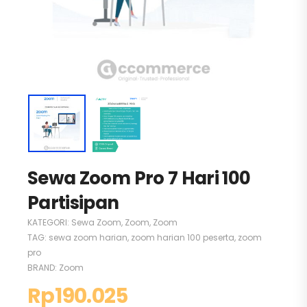
Sewa Zoom Pro 7 Hari 100
Partisipan
KATEGORI:
Sewa Zoom
,
Zoom
,
Zoom
TAG:
sewa zoom harian
,
zoom harian 100 peserta
,
zoom
pro
BRAND:
Zoom
Rp
190.025