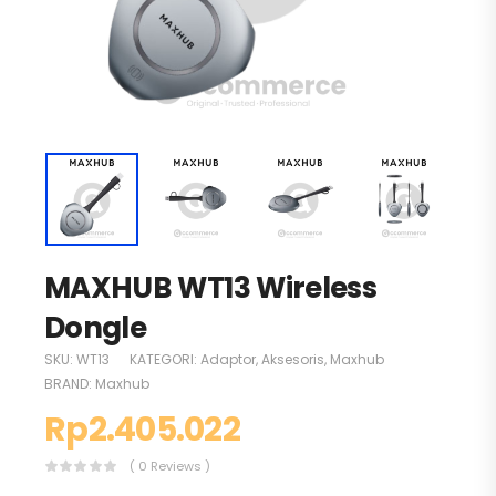
MAXHUB WT13 Wireless
Dongle
SKU:
WT13
KATEGORI:
Adaptor
,
Aksesoris
,
Maxhub
BRAND:
Maxhub
Rp
2.405.022
( 0 Reviews )