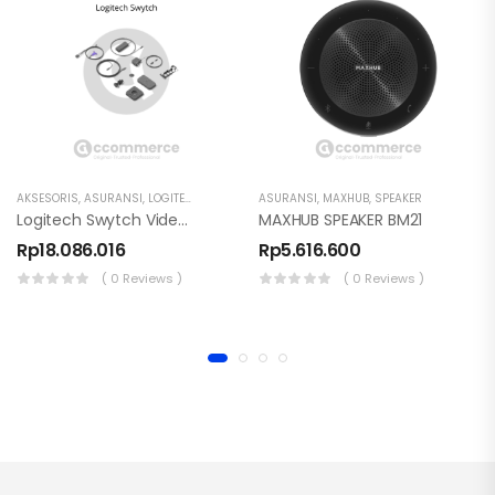
AKSESORIS
,
ASURANSI
,
LOGITECH
ASURANSI
,
MAXHUB
,
SPEAKER
Logitech Swytch Video Collaboration
MAXHUB SPEAKER BM21
Rp
18.086.016
Rp
5.616.600
( 0 Reviews )
( 0 Reviews )