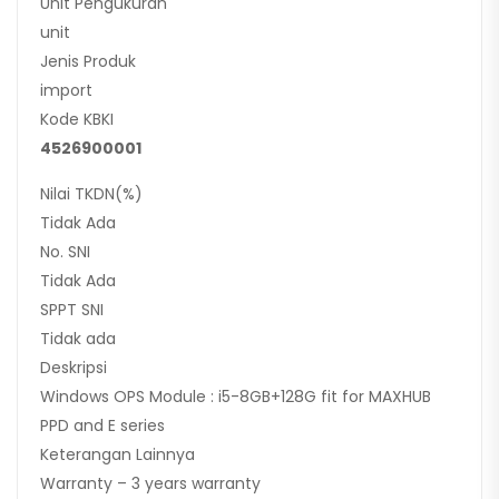
Unit Pengukuran
unit
Jenis Produk
import
Kode KBKI
4526900001
Nilai TKDN(%)
Tidak Ada
No. SNI
Tidak Ada
SPPT SNI
Tidak ada
Deskripsi
Windows OPS Module : i5-8GB+128G fit for MAXHUB
PPD and E series
Keterangan Lainnya
Warranty – 3 years warranty