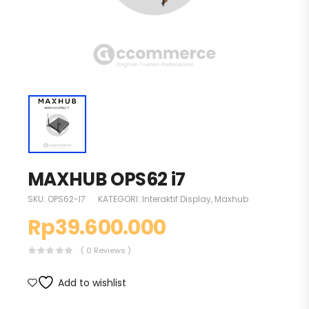
MAXHUB OPS62 i7
SKU:
OPS62-I7
KATEGORI:
Interaktif Display
,
Maxhub
Rp
39.600.000
( 0 Reviews )
Add to wishlist