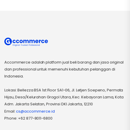
Accommerce adalah platform jual beli barang dan jasa original
dan professional untuk memenuhi kebutuhan pelanggan di
Indonesia.
Lokasi: Bellezza BSA 1st Floor SA1-06, Jl. Letjen Soepeno, Permata
Hijau, Desa/Kelurahan Grogol Utara, Kec. Kebayoran Lama, Kota
Adm. Jakarta Selatan, Provinsi DKI Jakarta, 12210
Email:
cs@accommerce.id
Phone: +62 877-8011-6800