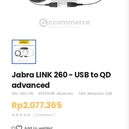
Jabra LINK 260 - USB to QD
advanced
SKU:
260-09
KATEGORI:
Aksesoris
TAG:
Aksesoris
,
USB
Rp
2.077.365
( 0 Reviews )
Add to wishlist