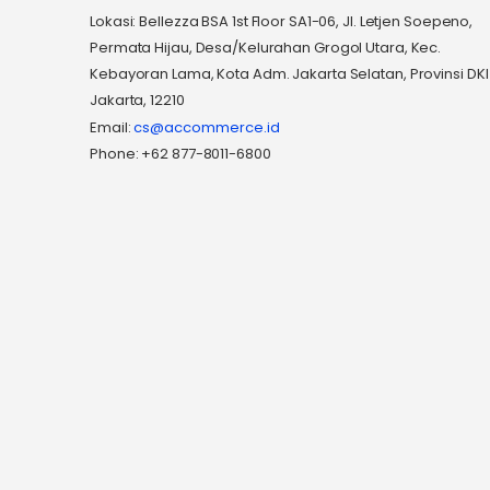
Lokasi: Bellezza BSA 1st Floor SA1-06, Jl. Letjen Soepeno,
Permata Hijau, Desa/Kelurahan Grogol Utara, Kec.
Kebayoran Lama, Kota Adm. Jakarta Selatan, Provinsi DKI
Jakarta, 12210
Email:
cs@accommerce.id
Phone: +62 877-8011-6800