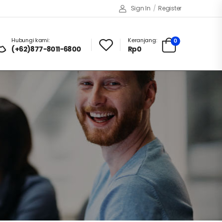
Sign In
/
Register
Hubungi kami:
Keranjang:
0
(+62)877-8011-6800
Rp
0