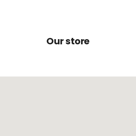
Our store
LONDON
OSLO