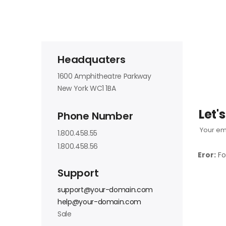
Headquaters
1600 Amphitheatre Parkway
New York WC1 1BA
Let'
Phone Number
Your em
1.800.458.55
1.800.458.56
Eror:
Fo
Support
support@your-domain.com
help@your-domain.com
Sale