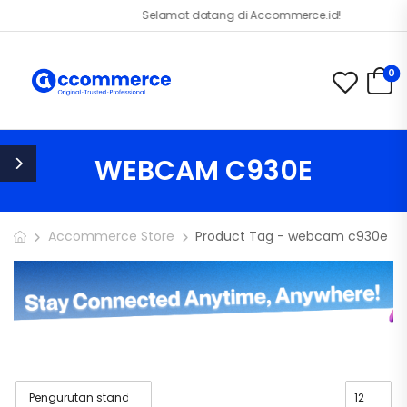
Selamat datang di Accommerce.id!
0
WEBCAM C930E
Accommerce Store
Product Tag - webcam c930e