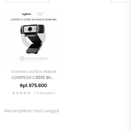
ASURANSI
,
LOGITECH
,
WEBCAM
LOGITECH C930E BUSINESS WEBCAM
Rp
1.975.800
( 0 Reviews )
Menampilkan hasil tunggal