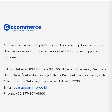
Accommerce adalah platform jual beli barang dan jasa original
dan professional untuk memenuhi kebutuhan pelanggan di
Indonesia.
Lokasi: Bellezza BSA 1st Floor SA1-06, Jl. Letjen Soepeno, Permata
Hijau, Desa/Kelurahan Grogol Utara, Kec. Kebayoran Lama, Kota
Adm. Jakarta Selatan, Provinsi DKI Jakarta, 12210
Email:
cs@accommerce.id
Phone: +62 877-8011-6800