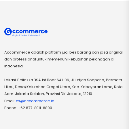
Accommerce adalah platform jual beli barang dan jasa original
dan professional untuk memenuhi kebutuhan pelanggan di
Indonesia.
Lokasi: Bellezza BSA 1st Floor SA1-06, Jl. Letjen Soepeno, Permata
Hijau, Desa/Kelurahan Grogol Utara, Kec. Kebayoran Lama, Kota
Adm. Jakarta Selatan, Provinsi DKI Jakarta, 12210
Email:
cs@accommerce.id
Phone: +62 877-8011-6800