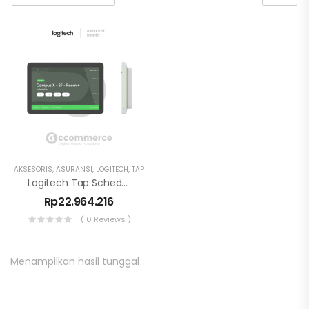
AKSESORIS
,
ASURANSI
,
LOGITECH
,
TAP
Logitech Tap Scheduler Meeting Room Scheduling Panel
Rp
22.964.216
( 0 Reviews )
Menampilkan hasil tunggal