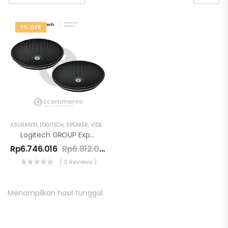
1% OFF
ASURANSI
,
LOGITECH
,
SPEAKER
,
VIDEO CONFERENCE
Logitech GROUP Expansion Microphones Extension Mic
Rp
6.746.016
Rp
6.812.016
( 0 Reviews )
Menampilkan hasil tunggal