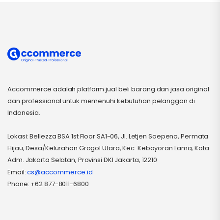
Accommerce adalah platform jual beli barang dan jasa original
dan professional untuk memenuhi kebutuhan pelanggan di
Indonesia.
Lokasi: Bellezza BSA 1st Floor SA1-06, Jl. Letjen Soepeno, Permata
Hijau, Desa/Kelurahan Grogol Utara, Kec. Kebayoran Lama, Kota
Adm. Jakarta Selatan, Provinsi DKI Jakarta, 12210
Email:
cs@accommerce.id
Phone: +62 877-8011-6800