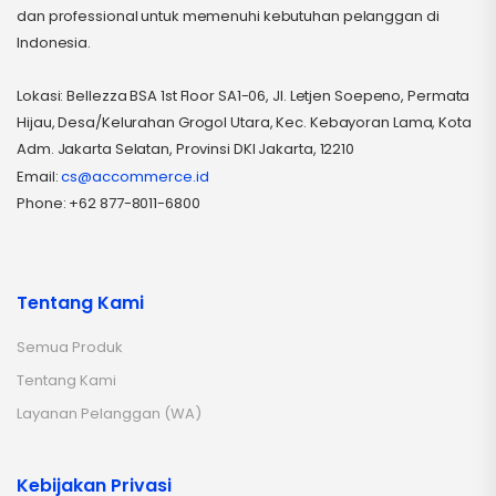
dan professional untuk memenuhi kebutuhan pelanggan di
Indonesia.
Lokasi: Bellezza BSA 1st Floor SA1-06, Jl. Letjen Soepeno, Permata
Hijau, Desa/Kelurahan Grogol Utara, Kec. Kebayoran Lama, Kota
Adm. Jakarta Selatan, Provinsi DKI Jakarta, 12210
Email:
cs@accommerce.id
Phone: +62 877-8011-6800
Tentang Kami
Semua Produk
Tentang Kami
Layanan Pelanggan (WA)
Kebijakan Privasi