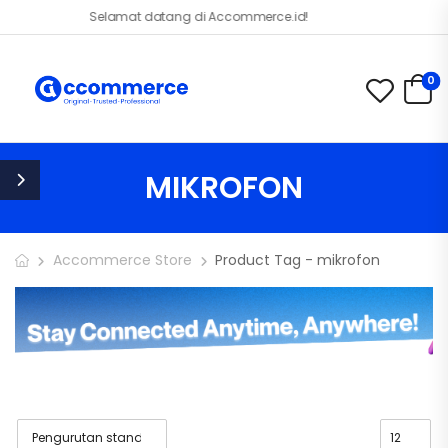
Selamat datang di Accommerce.id!
0
MIKROFON
Accommerce Store
Product Tag - mikrofon