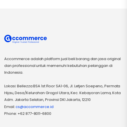
Accommerce adalah platform jual beli barang dan jasa original
dan professional untuk memenuhi kebutuhan pelanggan di
Indonesia.
Lokasi: Bellezza BSA 1st Floor SA1-06, Jl. Letjen Soepeno, Permata
Hijau, Desa/Kelurahan Grogol Utara, Kec. Kebayoran Lama, Kota
Adm. Jakarta Selatan, Provinsi DKI Jakarta, 12210
Email:
cs@accommerce.id
Phone: +62 877-8011-6800