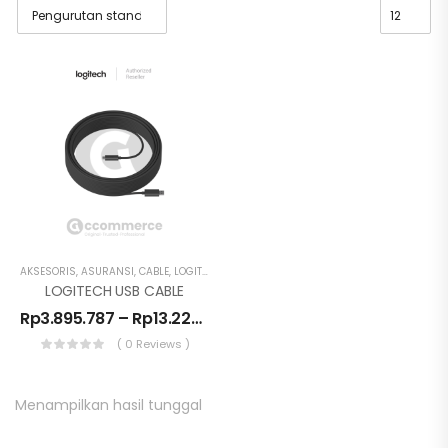
AKSESORIS
,
ASURANSI
,
CABLE
,
LOGITECH
LOGITECH USB CABLE
Rp
3.895.787
–
Rp
13.229.445
( 0 Reviews )
Menampilkan hasil tunggal