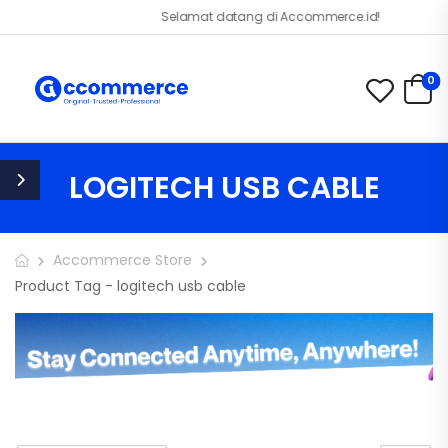
Selamat datang di Accommerce.id!
0
LOGITECH USB CABLE
Accommerce Store
Product Tag - logitech usb cable