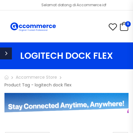
Selamat datang di Accommerce.id!
0
LOGITECH DOCK FLEX
Accommerce Store
Product Tag - logitech dock flex