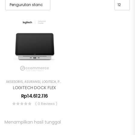
AKSESORIS
,
ASURANSI
,
LOGITECH
,
PC MODULE
LOGITECH DOCK FLEX
Rp
14.612.116
( 0 Reviews )
Menampilkan hasil tunggal