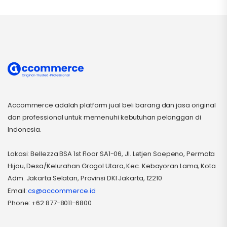
Accommerce adalah platform jual beli barang dan jasa original
dan professional untuk memenuhi kebutuhan pelanggan di
Indonesia.
Lokasi: Bellezza BSA 1st Floor SA1-06, Jl. Letjen Soepeno, Permata
Hijau, Desa/Kelurahan Grogol Utara, Kec. Kebayoran Lama, Kota
Adm. Jakarta Selatan, Provinsi DKI Jakarta, 12210
Email:
cs@accommerce.id
Phone: +62 877-8011-6800