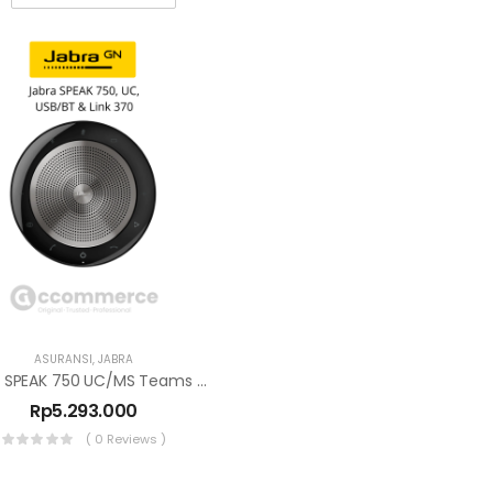
ASURANSI
,
JABRA
Jabra SPEAK 750 UC/MS Teams USB/ Bluetooth & Receiver Link 370
Rp
5.293.000
( 0 Reviews )