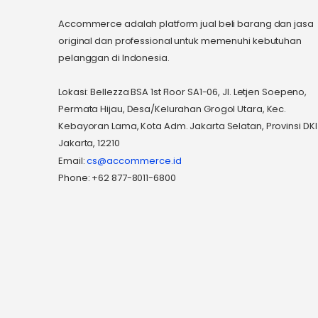
Accommerce adalah platform jual beli barang dan jasa
original dan professional untuk memenuhi kebutuhan
pelanggan di Indonesia.
Lokasi: Bellezza BSA 1st Floor SA1-06, Jl. Letjen Soepeno,
Permata Hijau, Desa/Kelurahan Grogol Utara, Kec.
Kebayoran Lama, Kota Adm. Jakarta Selatan, Provinsi DKI
Jakarta, 12210
Email:
cs@accommerce.id
Phone: +62 877-8011-6800