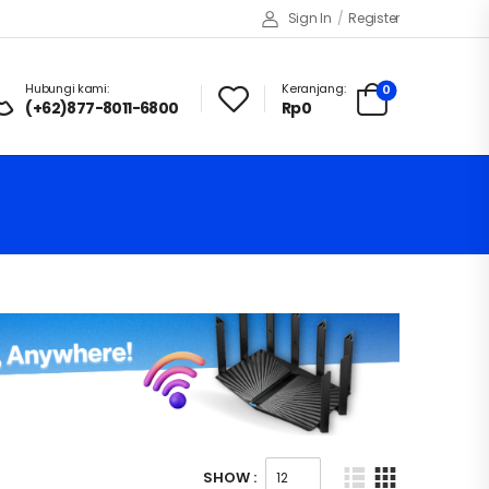
Sign In
/
Register
Hubungi kami:
Keranjang:
0
(+62)877-8011-6800
Rp
0
SHOW :