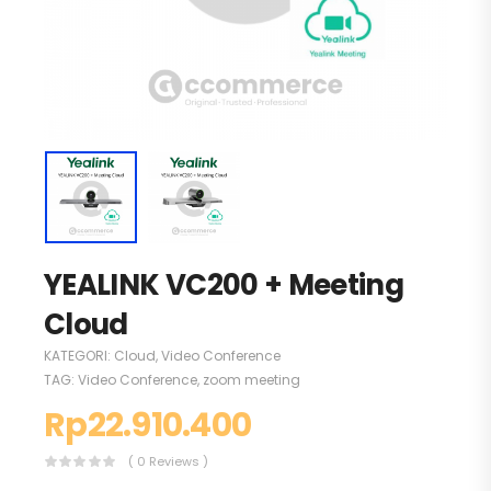
YEALINK VC200 + Meeting
Cloud
KATEGORI:
Cloud
,
Video Conference
TAG:
Video Conference
,
zoom meeting
Rp
22.910.400
( 0 Reviews )