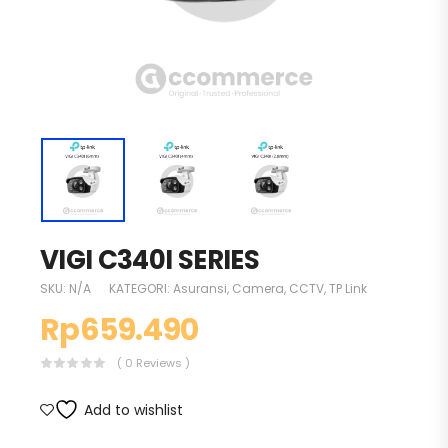
VIGI C340I SERIES
SKU:
N/A
KATEGORI:
Asuransi
,
Camera
,
CCTV
,
TP Link
Rp
659.490
( 0 Reviews )
Add to wishlist