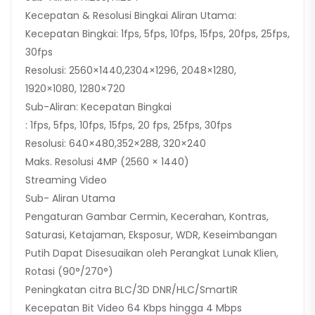
Kecepatan & Resolusi Bingkai Aliran Utama:
Kecepatan Bingkai: 1fps, 5fps, 10fps, 15fps, 20fps, 25fps,
30fps
Resolusi: 2560×1440,2304×1296, 2048×1280,
1920×1080, 1280×720
Sub-Aliran: Kecepatan Bingkai
: 1fps, 5fps, 10fps, 15fps, 20 fps, 25fps, 30fps
Resolusi: 640×480,352×288, 320×240
Maks. Resolusi 4MP (2560 × 1440)
Streaming Video
Sub- Aliran Utama
Pengaturan Gambar Cermin, Kecerahan, Kontras,
Saturasi, Ketajaman, Eksposur, WDR, Keseimbangan
Putih Dapat Disesuaikan oleh Perangkat Lunak Klien,
Rotasi (90°/270°)
Peningkatan citra BLC/3D DNR/HLC/SmartIR
Kecepatan Bit Video 64 Kbps hingga 4 Mbps