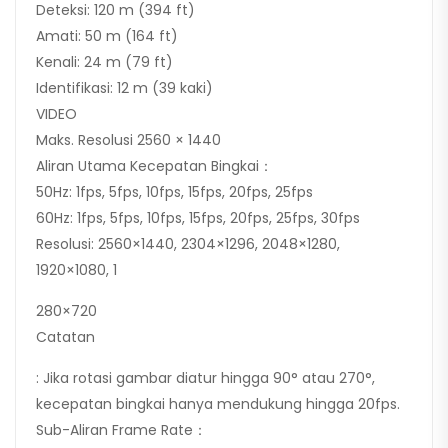
Deteksi: 120 m (394 ft)
Amati: 50 m (164 ft)
Kenali: 24 m (79 ft)
Identifikasi: 12 m (39 kaki)
VIDEO
Maks. Resolusi 2560 × 1440
Aliran Utama Kecepatan Bingkai：
50Hz: 1fps, 5fps, 10fps, 15fps, 20fps, 25fps
60Hz: 1fps, 5fps, 10fps, 15fps, 20fps, 25fps, 30fps
Resolusi: 2560×1440, 2304×1296, 2048×1280,
1920×1080, 1
280×720
Catatan
: Jika rotasi gambar diatur hingga 90° atau 270°,
kecepatan bingkai hanya mendukung hingga 20fps.
Sub-Aliran Frame Rate：