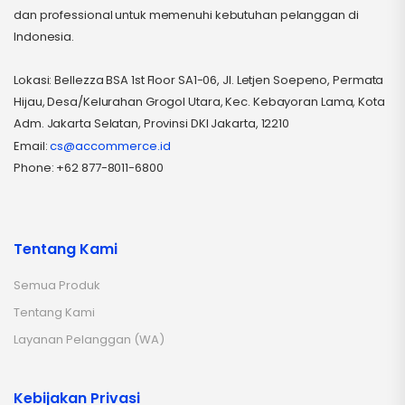
dan professional untuk memenuhi kebutuhan pelanggan di
Indonesia.
Lokasi: Bellezza BSA 1st Floor SA1-06, Jl. Letjen Soepeno, Permata
Hijau, Desa/Kelurahan Grogol Utara, Kec. Kebayoran Lama, Kota
Adm. Jakarta Selatan, Provinsi DKI Jakarta, 12210
Email:
cs@accommerce.id
Phone: +62 877-8011-6800
Tentang Kami
Semua Produk
Tentang Kami
Layanan Pelanggan (WA)
Kebijakan Privasi