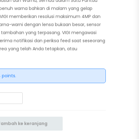
elasan dan Warna, Semua dalam Satu Pantau
n penuh warna bahkan di malam yang gelap
 VIGI memberikan resolusi maksimum 4MP dan
na-warni dengan lensa bukaan besar, sensor
mpu tambahan yang terpasang.
VIGI mengawasi
Terima notifikasi dan periksa feed saat seseorang
ea yang telah Anda tetapkan, atau
 points.
Tambah ke keranjang