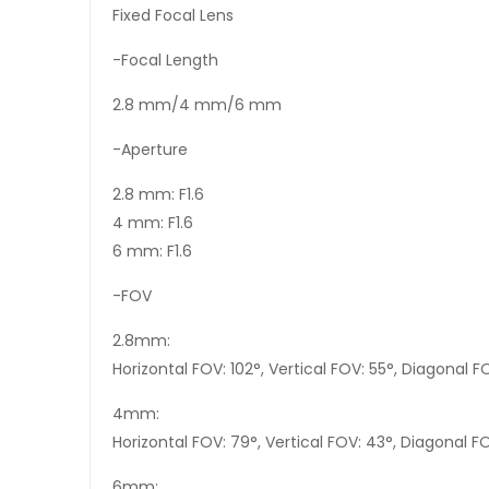
Fixed Focal Lens
-Focal Length
2.8 mm/4 mm/6 mm
-Aperture
2.8 mm: F1.6
4 mm: F1.6
6 mm: F1.6
-FOV
2.8mm:
Horizontal FOV: 102°, Vertical FOV: 55°, Diagonal F
4mm:
Horizontal FOV: 79°, Vertical FOV: 43°, Diagonal F
6mm: