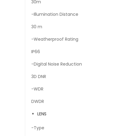
30m
-Illumination Distance
30 m
-Weatherproof Rating
IP66
-Digital Noise Reduction
3D DNR
-WDR
DWDR
LENS
-Type