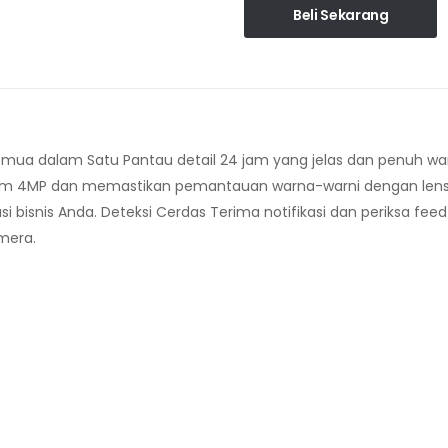
Beli Sekarang
emua dalam Satu Pantau detail 24 jam yang jelas dan penuh wa
 4MP dan memastikan pemantauan warna-warni dengan lensa bu
i bisnis Anda. Deteksi Cerdas Terima notifikasi dan periksa fe
mera.