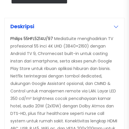
Deskripsi
Philips 55HFL5214U/97
MediaSuite menghadirkan TV
profesional 55 inci 4K UHD (3840×2160) dengan
Android TV 9, Chromecast built-in untuk casting
instan dari smartphone, serta akses penuh Google
Play Store untuk ribuan aplikasi hiburan dan bisnis.
Netflix terintegrasi dengan tombol dedicated,
dukungan Google Assistant opsional, dan CMND &
Control untuk manajemen remote via LAN. Layar LED
350 cd/m² brightness cocok pencahayaan kamar
hotel, audio 20W (2x10W) dengan Dolby Atmos dan
DTS-HD, plus fitur healthcare seperti nurse call
system untuk rumah sakit. Konektivitas lengkap HDMI
ARC, USB, RJ45, WiFi ac, dan VESA 200x200mm untuk