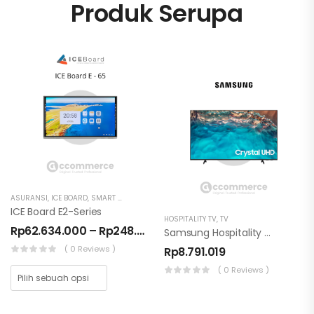
Produk Serupa
ASURANSI
,
ICE BOARD
,
SMART TV
ICE Board E2-Series
HOSPITALITY TV
,
TV
Rp
62.634.000
–
Rp
248.430.000
Samsung Hospitality 4K 55 Inci + Lynk Cloud
( 0 Reviews )
Rp
8.791.019
( 0 Reviews )