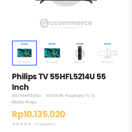
Philips TV 55HFL5214U 55
Inch
SKU:
55HFL5214U
KATEGORI:
Hospitality TV
,
TV
BRAND:
Philips
Rp
10.135.020
( 0 Reviews )