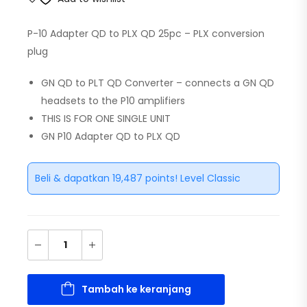
P-10 Adapter QD to PLX QD 25pc – PLX conversion
plug
GN QD to PLT QD Converter – connects a GN QD
headsets to the P10 amplifiers
THIS IS FOR ONE SINGLE UNIT
GN P10 Adapter QD to PLX QD
Beli & dapatkan 19,487 points! Level Classic
Tambah ke keranjang