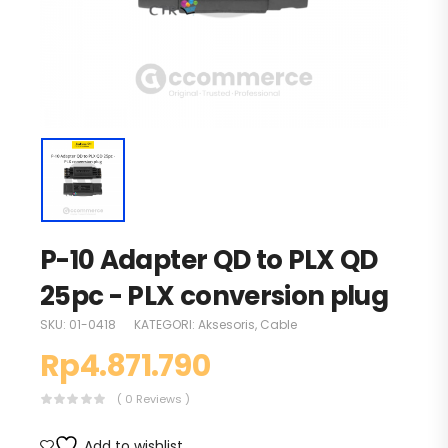
P-10 Adapter QD to PLX QD
25pc - PLX conversion plug
SKU:
01-0418
KATEGORI:
Aksesoris
,
Cable
Rp
4.871.790
( 0 Reviews )
Add to wishlist