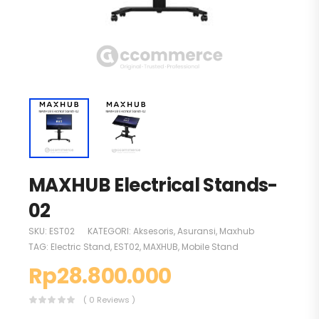
MAXHUB Electrical Stands-
02
SKU:
EST02
KATEGORI:
Aksesoris
,
Asuransi
,
Maxhub
TAG:
Electric Stand
,
EST02
,
MAXHUB
,
Mobile Stand
Rp
28.800.000
( 0 Reviews )