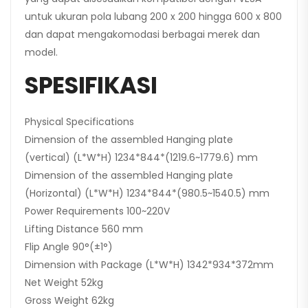
untuk ukuran pola lubang 200 x 200 hingga 600 x 800
dan dapat mengakomodasi berbagai merek dan
model.
SPESIFIKASI
Physical Specifications
Dimension of the assembled Hanging plate
(vertical) (L*W*H) 1234*844*(1219.6~1779.6) mm
Dimension of the assembled Hanging plate
(Horizontal) (L*W*H) 1234*844*(980.5~1540.5) mm
Power Requirements 100~220V
Lifting Distance 560 mm
Flip Angle 90°(±1°)
Dimension with Package (L*W*H) 1342*934*372mm
Net Weight 52kg
Gross Weight 62kg