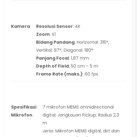
Kamera
Resolusi Sensor
: 4K
Zoom
: X1
Bidang Pandang
: Horizontal: 315°,
Vertikal: 97°, Diagonal: 180°
Panjang Focal
: 1,87 mm
Depth of Field
: 50 cm – 5 m
Frame Rate (maks.)
: 60 fps
Spesifikasi
7 mikrofon MEMS omnidirectional
Mikrofon
digital; Jangkauan Pickup: Radius 2,3
m
Jenis: Mikrofon MEMS digital, dirt dan