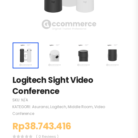
Logitech Sight Video
Conference
SKU:
N/A
KATEGORI:
Asuransi
,
Logitech
,
Middle Room
,
Video
Conference
Rp
38.743.416
( 0 Reviews )