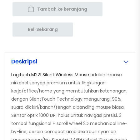
Tambah ke keranjang
Beli Sekarang
Deskripsi
Logitech M221 Silent Wireless Mouse
adalah mouse
nirkabel senyap premium untuk lingkungan
kerja/office/home yang membutuhkan ketenangan,
dengan SilentTouch Technology mengurangi 90%
suara klik kiri/kanan/tengah dibanding mouse biasa.
Sensor optik 1000 DPI halus untuk navigasi presisi, 3
tombol fungsional + scroll wheel 2D mechanical line-
by-line, desain compact ambidextrous nyaman
tangan kanan/kiri. Koneksi 2.4GHz stabil 10m via nano