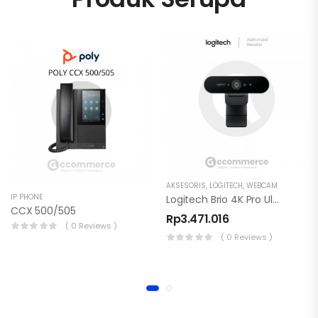
AKSESORIS
,
LOGITECH
,
WEBCAM
IP PHONE
Logitech Brio 4K Pro Ultra For Business Webcam
CCX 500/505
Rp
3.471.016
( 0 Reviews )
( 0 Reviews )