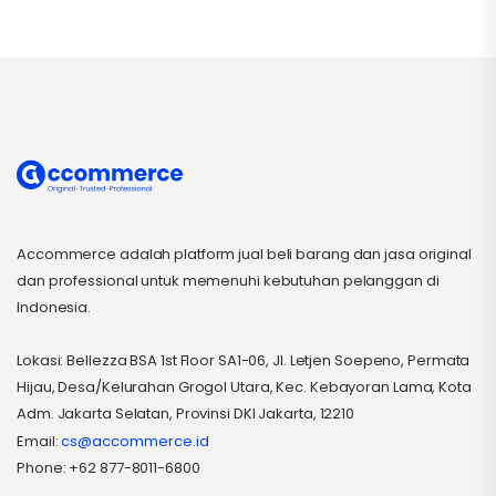
Accommerce adalah platform jual beli barang dan jasa original
dan professional untuk memenuhi kebutuhan pelanggan di
Indonesia.
Lokasi: Bellezza BSA 1st Floor SA1-06, Jl. Letjen Soepeno, Permata
Hijau, Desa/Kelurahan Grogol Utara, Kec. Kebayoran Lama, Kota
Adm. Jakarta Selatan, Provinsi DKI Jakarta, 12210
Email:
cs@accommerce.id
Phone: +62 877-8011-6800