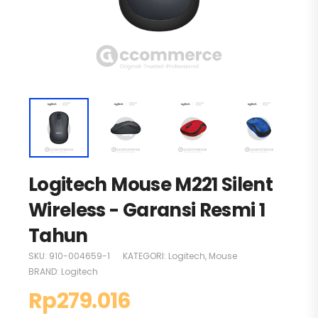
Logitech Mouse M221 Silent
Wireless - Garansi Resmi 1
Tahun
SKU:
910-004659-1
KATEGORI:
Logitech
,
Mouse
BRAND:
Logitech
Rp
279.016