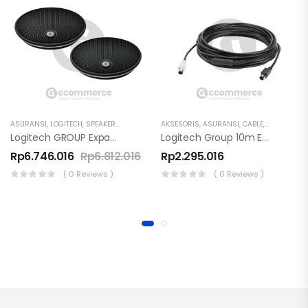
ASURANSI
,
LOGITECH
,
SPEAKER
,
VIDEO CONFERENCE
AKSESORIS
,
ASURANSI
,
CABLE
,
LOGITECH
Logitech GROUP Expansion Microphones Extension Mic
Logitech Group 10m Extended Cable
Rp
6.746.016
Rp
6.812.016
Rp
2.295.016
( 0 Reviews )
( 0 Reviews )