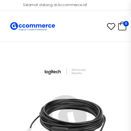
Selamat datang di Accommerce.id!
0