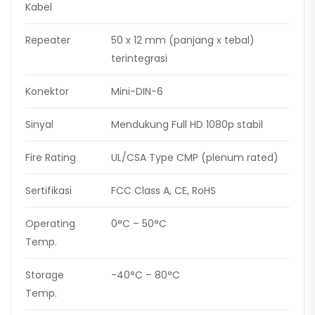
Kabel
Repeater
50 x 12 mm (panjang x tebal)
terintegrasi
Konektor
Mini-DIN-6
Sinyal
Mendukung Full HD 1080p stabil
Fire Rating
UL/CSA Type CMP (plenum rated)
Sertifikasi
FCC Class A, CE, RoHS
Operating
0°C – 50°C
Temp.
Storage
-40°C – 80°C
Temp.