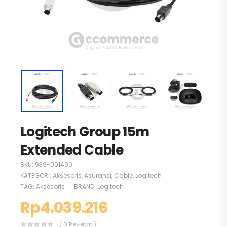
Logitech Group 15m
Extended Cable
SKU:
939-001490
KATEGORI:
Aksesoris
,
Asuransi
,
Cable
,
Logitech
TAG:
Aksesoris
BRAND:
Logitech
Rp
4.039.216
( 0 Reviews )