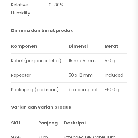
Relative
0–80%
Humidity
Dimensi dan berat produk
Komponen
Dimensi
Berat
Kabel (panjang x tebal)
15 m x 5 mm
510 g
Repeater
50 x 12 mm
included
Packaging (perkiraan)
box compact
~600 g
Varian dan varian produk
SKU
Panjang
Deskripsi
939-
10 m
Extended DIN Cable 10m