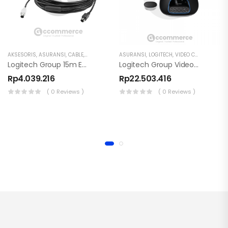
AKSESORIS
,
ASURANSI
,
CABLE
,
LOGITECH
ASURANSI
,
LOGITECH
,
VIDEO CONFERENCE
Logitech Group 15m Extended Cable
Logitech Group Video Conference System
Rp
4.039.216
Rp
22.503.416
( 0 Reviews )
( 0 Reviews )