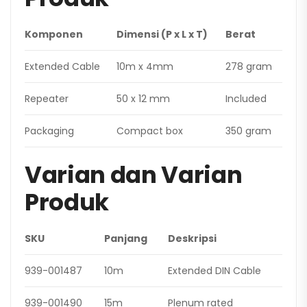
Komponen
Dimensi (P x L x T)
Berat
Extended Cable
10m x 4mm
278 gram
Repeater
50 x 12 mm
Included
Packaging
Compact box
350 gram
Varian dan Varian
Produk
SKU
Panjang
Deskripsi
939-001487
10m
Extended DIN Cable
939-001490
15m
Plenum rated