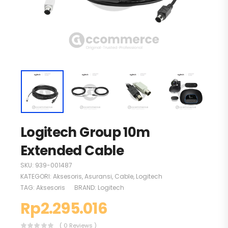
Logitech Group 10m
Extended Cable
SKU:
939-001487
KATEGORI:
Aksesoris
,
Asuransi
,
Cable
,
Logitech
TAG:
Aksesoris
BRAND:
Logitech
Rp
2.295.016
( 0 Reviews )