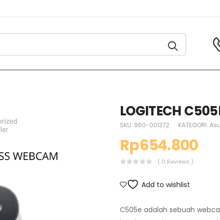
LOGITECH C505
SKU:
960-001372
KATEGORI:
Asu
Rp
654.800
( 0 Reviews )
Add to wishlist
C505e adalah sebuah webca