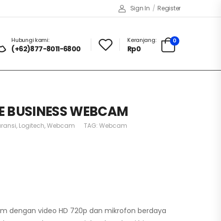
Sign In
/
Register
Hubungi kami:
Keranjang:
0
(+62)877-8011-6800
Rp
0
E BUSINESS WEBCAM
ransi
,
Logitech
,
Webcam
TAG:
Webcam
m dengan video HD 720p dan mikrofon berdaya