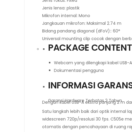
Jenis fokus: Fixed
Jenis lensa: plastik
Mikrofon internal: Mono
Jangkauan mikrofon: Maksimal 2.74 m
Bidang pandang diagonal (dFoV):: 60°
Universal mounting clip cocok dengan berba
PACKAGE CONTENT
Webcam yang dilengkapi kabel USB-A
Dokumentasi pengguna
INFORMASI GARANS
Garansi Hardware Terbatas 2 Tahun
Dengan kabel USB-A ekstra panjang 2 m d
Satu langkah lebih baik dari optik intern
widescreen 720p/resolusi 30 fps. C505e me
otomatis dengan pencahayaan di ruang r