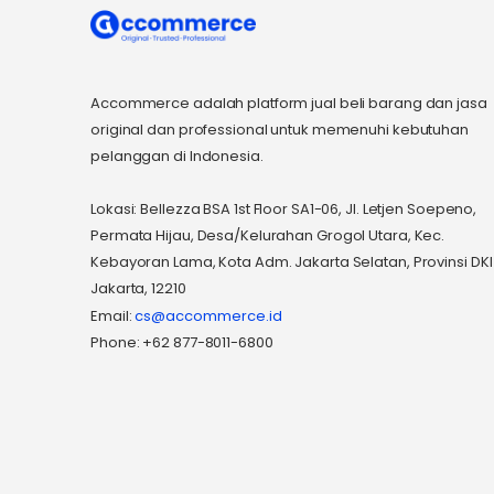
Accommerce adalah platform jual beli barang dan jasa
original dan professional untuk memenuhi kebutuhan
pelanggan di Indonesia.
Lokasi: Bellezza BSA 1st Floor SA1-06, Jl. Letjen Soepeno,
Permata Hijau, Desa/Kelurahan Grogol Utara, Kec.
Kebayoran Lama, Kota Adm. Jakarta Selatan, Provinsi DKI
Jakarta, 12210
Email:
cs@accommerce.id
Phone: +62 877-8011-6800