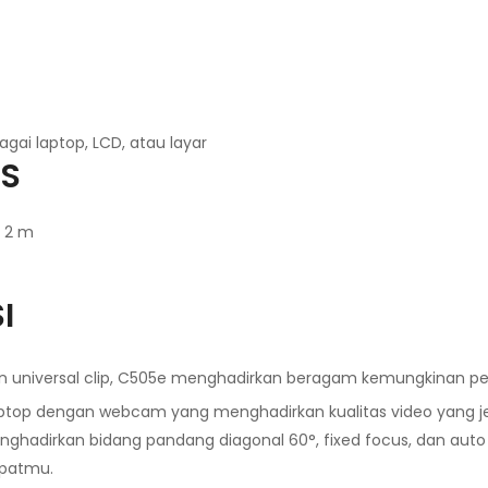
gai laptop, LCD, atau layar
S
 2 m
I
an universal clip, C505e menghadirkan beragam kemungkinan 
al laptop dengan webcam yang menghadirkan kualitas video yang 
nghadirkan bidang pandang diagonal 60°, fixed focus, dan auto
apatmu.