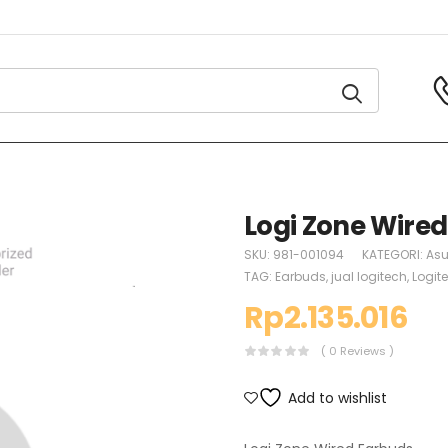
Logi Zone Wire
SKU:
981-001094
KATEGORI:
Asu
TAG:
Earbuds
,
jual logitech
,
Logit
Rp
2.135.016
( 0 Reviews )
Add to wishlist