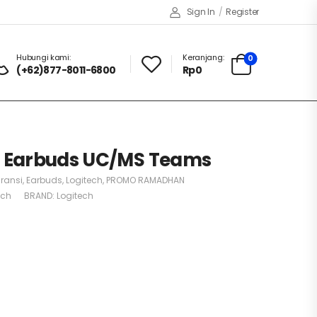
Sign In
/
Register
Hubungi kami:
Keranjang:
0
(+62)877-8011-6800
Rp
0
d Earbuds UC/MS Teams
ransi
,
Earbuds
,
Logitech
,
PROMO RAMADHAN
ech
BRAND:
Logitech