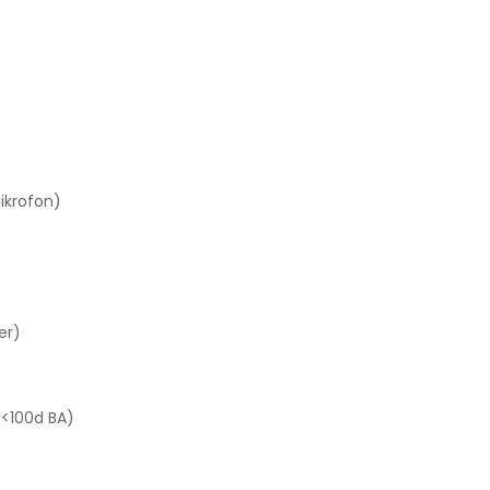
ikrofon)
er)
(<100d BA)