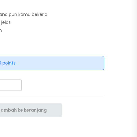
mana pun kamu bekerja
jelas
h
 points.
Tambah ke keranjang