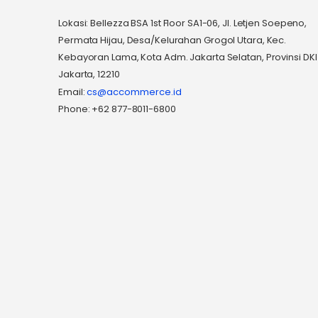
Lokasi: Bellezza BSA 1st Floor SA1-06, Jl. Letjen Soepeno,
Permata Hijau, Desa/Kelurahan Grogol Utara, Kec.
Kebayoran Lama, Kota Adm. Jakarta Selatan, Provinsi DKI
Jakarta, 12210
Email:
cs@accommerce.id
Phone: +62 877-8011-6800