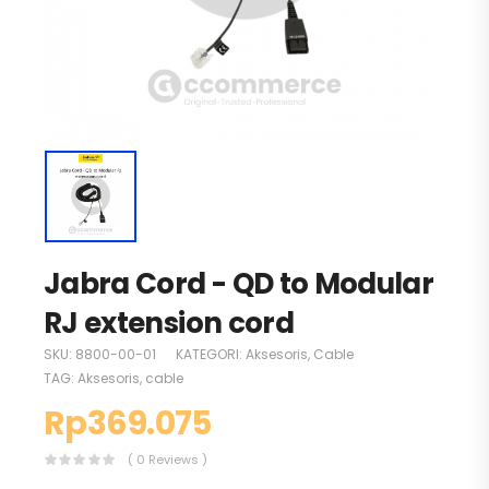
Jabra Cord - QD to Modular
RJ extension cord
SKU:
8800-00-01
KATEGORI:
Aksesoris
,
Cable
TAG:
Aksesoris
,
cable
Rp
369.075
( 0 Reviews )