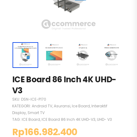
ICE Board 86 Inch 4K UHD-
V3
SKU:
DSN-ICE-P170
KATEGORI:
Android TV
,
Asuransi
,
Ice Board
,
Interaktif
Display
,
Smart TV
TAG:
ICE Board
,
ICE Board 86 Inch 4K UHD-V3
,
UHD- V3
Rp
166.982.400