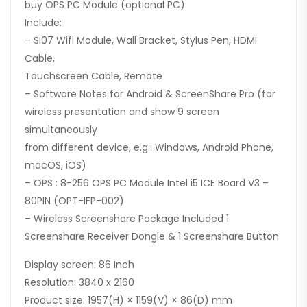
buy OPS PC Module (optional PC)
Include:
– SI07 Wifi Module, Wall Bracket, Stylus Pen, HDMI
Cable,
Touchscreen Cable, Remote
– Software Notes for Android & ScreenShare Pro (for
wireless presentation and show 9 screen
simultaneously
from different device, e.g.: Windows, Android Phone,
macOS, iOS)
– OPS : 8-256 OPS PC Module Intel i5 ICE Board V3 –
80PIN (OPT-IFP-002)
– Wireless Screenshare Package Included 1
Screenshare Receiver Dongle & 1 Screenshare Button
Display screen: 86 Inch
Resolution: 3840 x 2160
Product size: 1957(H) × 1159(V) × 86(D) mm