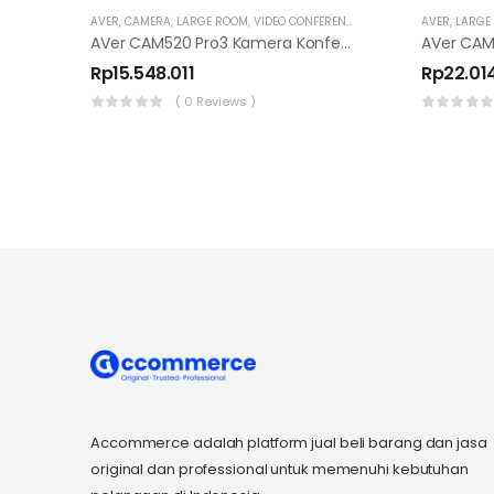
AVER
,
CAMERA
,
LARGE ROOM
,
VIDEO CONFERENCE
AVER
,
LARGE
AVer CAM520 Pro3 Kamera Konferensi PTZ 1080p
Rp
15.548.011
Rp
22.014
( 0 Reviews )
Accommerce adalah platform jual beli barang dan jasa
original dan professional untuk memenuhi kebutuhan