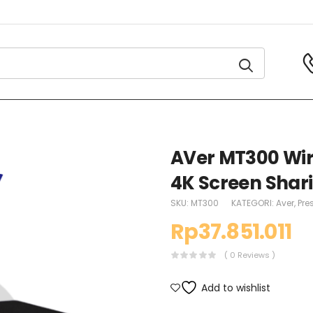
AVer MT300 Wir
4K Screen Shar
SKU:
MT300
KATEGORI:
Aver
,
Pre
Rp
37.851.011
( 0 Reviews )
Add to wishlist