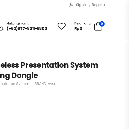
Sign In
/
Register
Hubungi kami:
Keranjang:
0
(+62)877-8011-6800
Rp
0
eless Presentation System
ing Dongle
sentation System
BRAND:
Aver