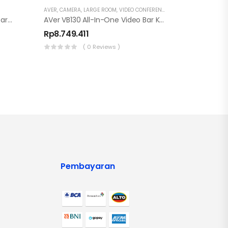
AVER
,
CAMERA
,
LARGE ROOM
,
VIDEO CONFERENCE
Aver Expansion Microphone – Garansi Resmi 1 Tahun
AVer VB130 All-In-One Video Bar Konferensi
Rp
8.749.411
( 0 Reviews )
Pembayaran