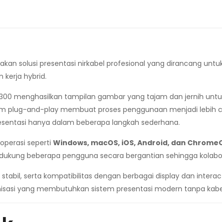
kan solusi presentasi nirkabel profesional yang dirancang unt
 kerja hybrid.
T300 menghasilkan tampilan gambar yang tajam dan jernih untuk
tem plug-and-play membuat proses penggunaan menjadi lebih ce
sentasi hanya dalam beberapa langkah sederhana.
operasi seperti
Windows, macOS, iOS, Android, dan Chrome
endukung beberapa pengguna secara bergantian sehingga kolabora
 stabil, serta kompatibilitas dengan berbagai display dan interac
ganisasi yang membutuhkan sistem presentasi modern tanpa kabe