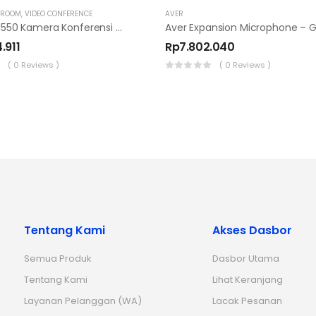
 ROOM
,
VIDEO CONFERENCE
AVER
AVer CAM550 Kamera Konferensi PTZ Dual Lens 4K
.911
Rp
7.802.040
( 0 Reviews )
( 0 Reviews )
Tentang Kami
Akses Dasbor
Semua Produk
Dasbor Utama
Tentang Kami
Lihat Keranjang
Layanan Pelanggan (WA)
Lacak Pesanan