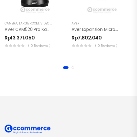
CAMERA
,
LARGE ROOM
,
VIDEO CONFERENCE
AVER
AVer CAM520 Pro Kamera Konferensi PTZ 1080p
Aver Expansion Microphone – Garansi Resmi 1 Tahun
Rp
13.371.050
Rp
7.802.040
( 0 Reviews )
( 0 Reviews )