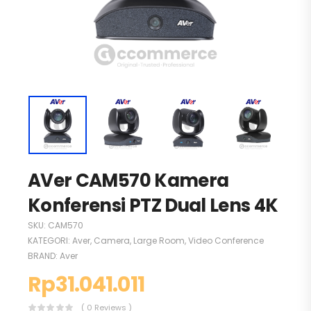
AVer CAM570 Kamera
Konferensi PTZ Dual Lens 4K
SKU:
CAM570
KATEGORI:
Aver
,
Camera
,
Large Room
,
Video Conference
BRAND:
Aver
Rp
31.041.011
( 0 Reviews )