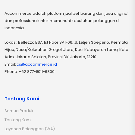
Accommerce adalah platform jual beli barang dan jasa original
dan professional untuk memenuhi kebutuhan pelanggan di
Indonesia.
Lokasi: Bellezza BSA 1st Floor SA1-06, Jl. Letjen Soepeno, Permata
Hijau, Desa/Kelurahan Grogol Utara, Kec. Kebayoran Lama, Kota
Adm. Jakarta Selatan, Provinsi DKI Jakarta, 12210
Email:
cs@accommerce.id
Phone: +62 877-8011-6800
Tentang Kami
Semua Produk
Tentang Kami
Layanan Pelanggan (WA)