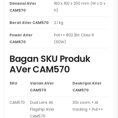
Dimensi AVer
160 x 160 x 200 mm (W x D x
CAM570
H)
Berat AVer CAM570
2.1 kg
Power AVer
PoE++ 802.3bt Class 6
CAM570
(60W)
Bagan SKU Produk
AVer CAM570
SKU
Varian AVer
Deskripsi AVer
CAM570
CAM570
CAM570
Dual Lens 4K
30x zoom + AI
Flagship AVer
tracking + PoE++
CAM570