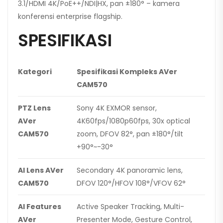
3.1/HDMI 4K/PoE++/NDI|HX, pan ±180° – kamera
konferensi enterprise flagship.
SPESIFIKASI
Kategori
Spesifikasi Kompleks AVer
CAM570
PTZ Lens
Sony 4K EXMOR sensor,
AVer
4K60fps/1080p60fps, 30x optical
CAM570
zoom, DFOV 82°, pan ±180°/tilt
+90°~-30°
AI Lens AVer
Secondary 4K panoramic lens,
CAM570
DFOV 120°/HFOV 108°/VFOV 62°
AI Features
Active Speaker Tracking, Multi-
AVer
Presenter Mode, Gesture Control,