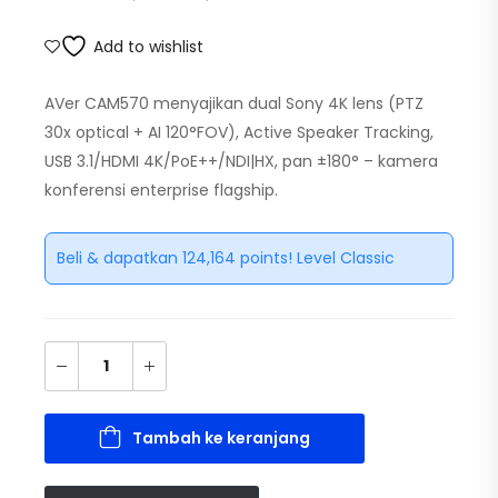
Add to wishlist
AVer CAM570 menyajikan dual Sony 4K lens (PTZ
30x optical + AI 120°FOV), Active Speaker Tracking,
USB 3.1/HDMI 4K/PoE++/NDI|HX, pan ±180° – kamera
konferensi enterprise flagship.
Beli & dapatkan 124,164 points! Level Classic
Tambah ke keranjang