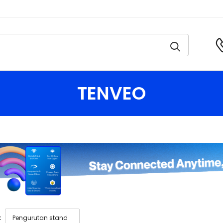
TENVEO
: