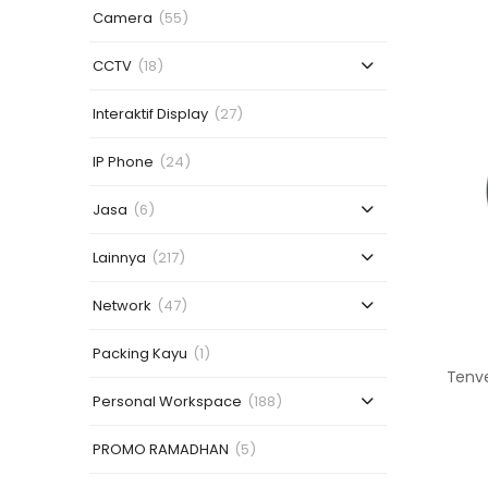
Camera
(55)
CCTV
(18)
Interaktif Display
(27)
IP Phone
(24)
Jasa
(6)
Lainnya
(217)
Network
(47)
Packing Kayu
(1)
Personal Workspace
(188)
PROMO RAMADHAN
(5)