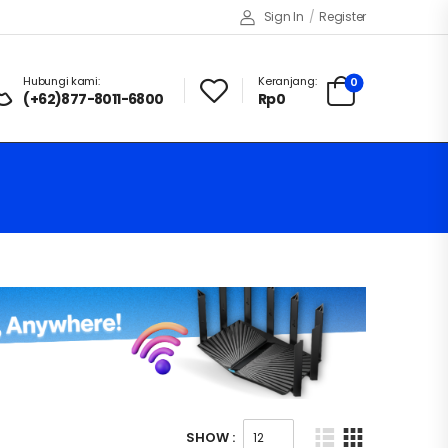
Sign In
/
Register
Hubungi kami:
Keranjang:
0
(+62)877-8011-6800
Rp
0
SHOW :