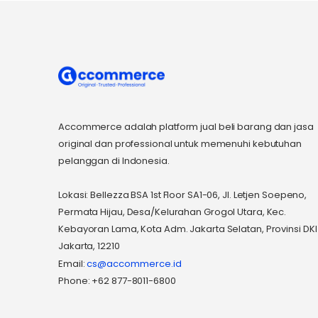
Accommerce adalah platform jual beli barang dan jasa
original dan professional untuk memenuhi kebutuhan
pelanggan di Indonesia.
Lokasi: Bellezza BSA 1st Floor SA1-06, Jl. Letjen Soepeno,
Permata Hijau, Desa/Kelurahan Grogol Utara, Kec.
Kebayoran Lama, Kota Adm. Jakarta Selatan, Provinsi DKI
Jakarta, 12210
Email:
cs@accommerce.id
Phone: +62 877-8011-6800