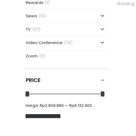
Rewards
(1)
Showing
Sewa
(16)
TV
(37)
Video Conference
(74)
Zoom
(11)
PRICE
Harga:
Rp2.809.880
—
Rp6.132.900
SARING