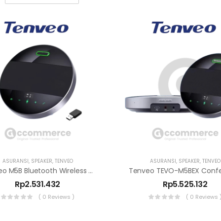
ASURANSI
,
SPEAKER
,
TENVEO
ASURANSI
,
SPEAKER
,
TENVEO
Tenveo M5B Bluetooth Wireless Conference Speakerphone USB
Rp
2.531.432
Rp
5.525.132
( 0 Reviews )
( 0 Reviews 