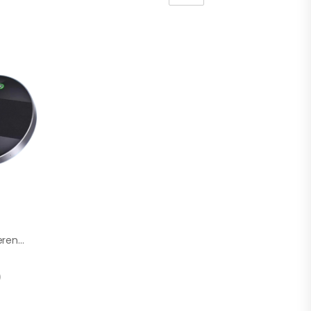
Tenveo TEVO-M5BEX Conference Speakerphone USB Bluetooth AI Noise Cancellation
)