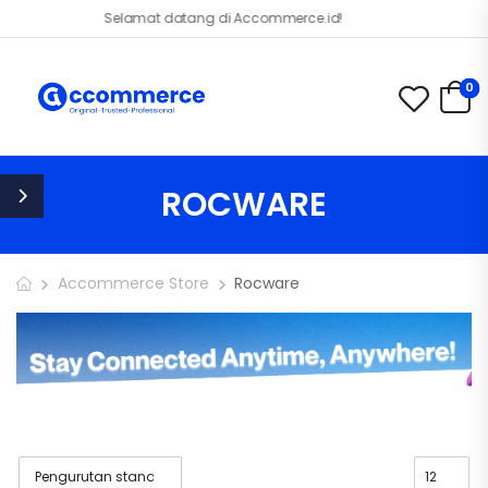
Selamat datang di Accommerce.id!
0
ROCWARE
Accommerce Store
Rocware