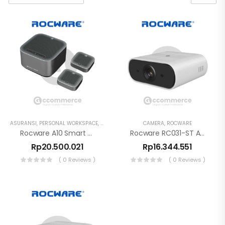
ASURANSI
,
PERSONAL WORKSPACE
,
ROCWARE
,
SPEAKER
CAMERA
,
ROCWARE
Rocware A10 Smart Conference Speakerphone USB & Bluetooth AI Noise Cancellation
Rocware RC031-ST AI Tracking Camera 4K
Rp
20.500.021
Rp
16.344.551
( 0 Reviews )
( 0 Reviews )