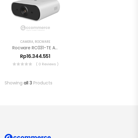
CAMERA
,
ROCWARE
Rocware RC031-TE AI Tracking Camera 4K
Rp
16.344.551
( 0 Reviews )
Showing
all 3
Products