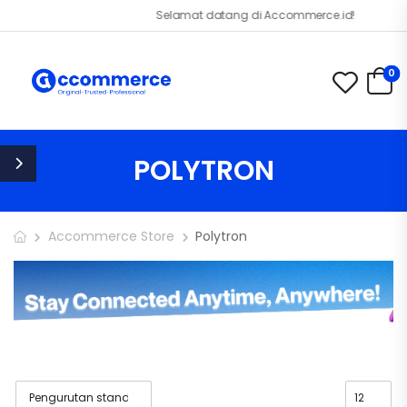
Selamat datang di Accommerce.id!
0
POLYTRON
Accommerce Store
Polytron