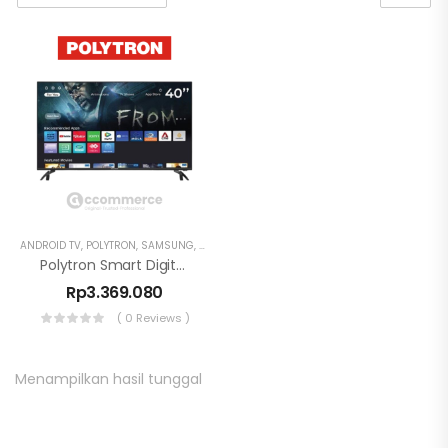
ANDROID TV
,
POLYTRON
,
SAMSUNG
,
TV
Polytron Smart Digital TV 40 Inch PLD 40CV8969 Android TV
Rp
3.369.080
( 0 Reviews )
Menampilkan hasil tunggal