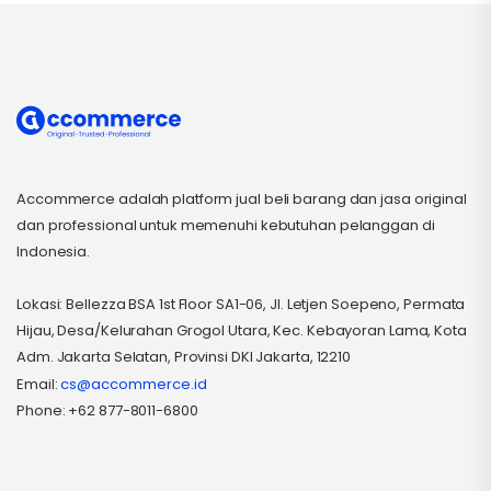
Accommerce adalah platform jual beli barang dan jasa original
dan professional untuk memenuhi kebutuhan pelanggan di
Indonesia.
Lokasi: Bellezza BSA 1st Floor SA1-06, Jl. Letjen Soepeno, Permata
Hijau, Desa/Kelurahan Grogol Utara, Kec. Kebayoran Lama, Kota
Adm. Jakarta Selatan, Provinsi DKI Jakarta, 12210
Email:
cs@accommerce.id
Phone: +62 877-8011-6800