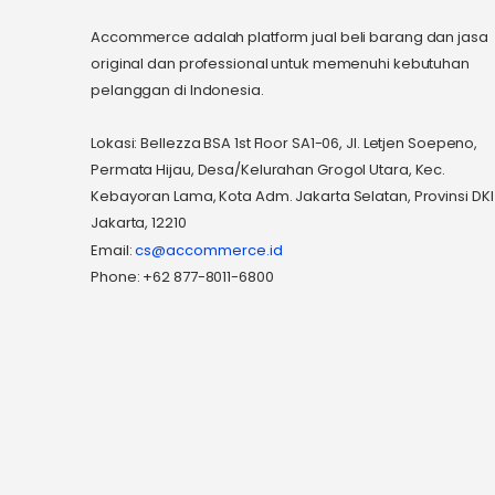
Accommerce adalah platform jual beli barang dan jasa
original dan professional untuk memenuhi kebutuhan
pelanggan di Indonesia.
Lokasi: Bellezza BSA 1st Floor SA1-06, Jl. Letjen Soepeno,
Permata Hijau, Desa/Kelurahan Grogol Utara, Kec.
Kebayoran Lama, Kota Adm. Jakarta Selatan, Provinsi DKI
Jakarta, 12210
Email:
cs@accommerce.id
Phone: +62 877-8011-6800