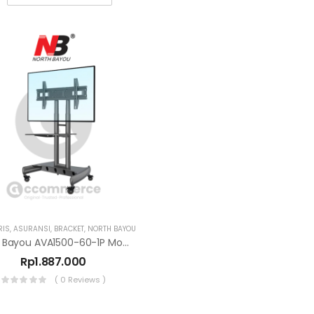
RIS
,
ASURANSI
,
BRACKET
,
NORTH BAYOU
North Bayou AVA1500-60-1P Mobile TV Stand Trolley 60-100 Inch
Rp
1.887.000
( 0 Reviews )