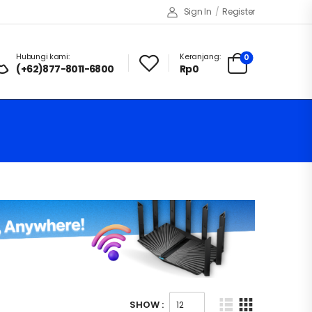
Sign In
/
Register
Hubungi kami:
Keranjang:
0
(+62)877-8011-6800
Rp
0
SHOW :