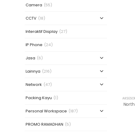
Camera
(55)
CCTV
(18)
Interaktif Display
(27)
IP Phone
(24)
Jasa
(6)
Lainnya
(216)
Network
(47)
Packing Kayu
(1)
AKSESO
Personal Workspace
(187)
PROMO RAMADHAN
(5)