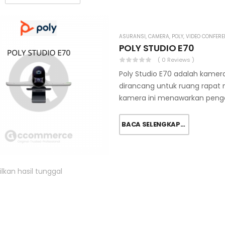
ASURANSI
,
CAMERA
,
POLY
,
VIDEO CONFERE
POLY STUDIO E70
( 0 Reviews )
Poly Studio E70 adalah kamer
dirancang untuk ruang rapat m
kamera ini menawarkan peng
BACA SELENGKAPNYA
kan hasil tunggal