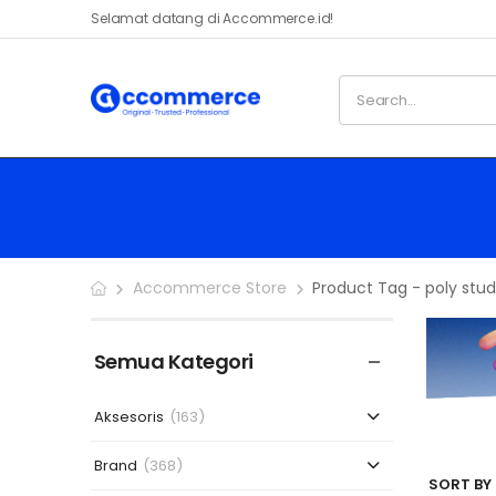
Selamat datang di Accommerce.id!
Accommerce Store
Product Tag - poly stu
Semua Kategori
Aksesoris
(163)
Brand
(368)
SORT BY 