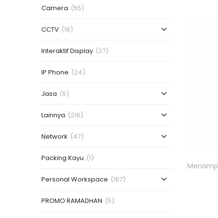
Camera
(55)
CCTV
(18)
Interaktif Display
(27)
IP Phone
(24)
Jasa
(6)
Lainnya
(216)
Network
(47)
Packing Kayu
(1)
Menampil
Personal Workspace
(187)
PROMO RAMADHAN
(5)