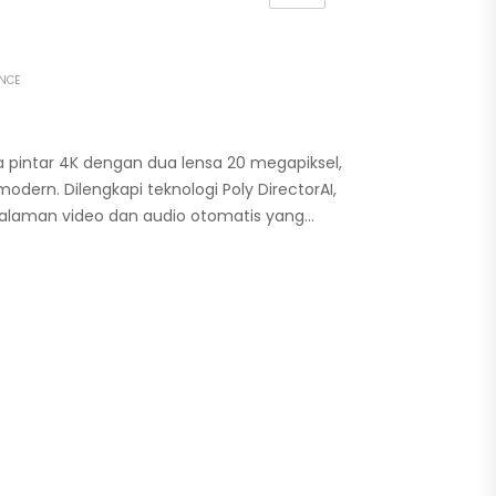
NCE
a pintar 4K dengan dua lensa 20 megapiksel,
odern. Dilengkapi teknologi Poly DirectorAI,
alaman video dan audio otomatis yang…