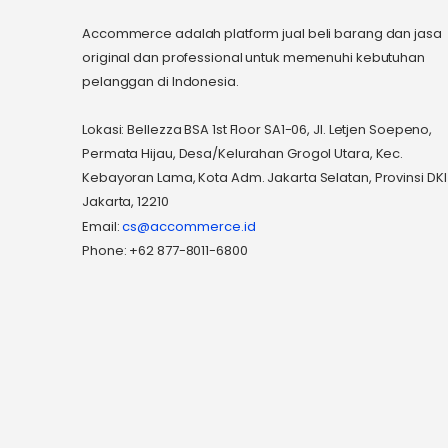
Accommerce adalah platform jual beli barang dan jasa
original dan professional untuk memenuhi kebutuhan
pelanggan di Indonesia.
Lokasi: Bellezza BSA 1st Floor SA1-06, Jl. Letjen Soepeno,
Permata Hijau, Desa/Kelurahan Grogol Utara, Kec.
Kebayoran Lama, Kota Adm. Jakarta Selatan, Provinsi DKI
Jakarta, 12210
Email:
cs@accommerce.id
Phone: +62 877-8011-6800