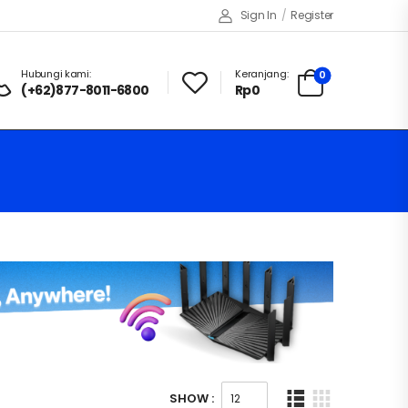
Sign In
/
Register
Hubungi kami:
Keranjang:
0
(+62)877-8011-6800
Rp
0
SHOW :