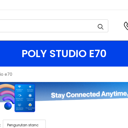
POLY STUDIO E70
dio e70
: