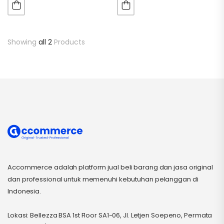
Dengan total 16 meter,
untuk ruang konferensi dan
petugas pemasang dapat
ruang berkumpul berukuran
menata kabel agar tidak
kecil. Anda tidak perlu lagi
terlihat sehingga
mengerumuni laptop.
Showing
all 2
Products
pemasangannya terlihat
Dengan optik 4K dan…
rapi.…
Accommerce adalah platform jual beli barang dan jasa original
dan professional untuk memenuhi kebutuhan pelanggan di
Indonesia.
Lokasi: Bellezza BSA 1st Floor SA1-06, Jl. Letjen Soepeno, Permata