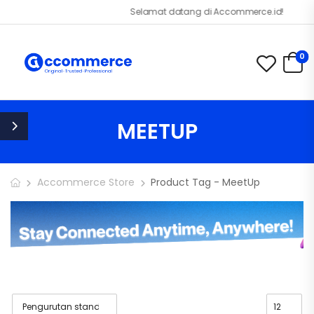
Selamat datang di Accommerce.id!
0
MEETUP
Accommerce Store
Product Tag - MeetUp