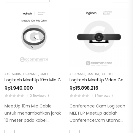
AKSESORIS
,
ASURANSI
,
CABLE
,
LOGITECH
ASURANSI
,
CAMERA
,
LOGITECH
,
MIDDLE RO
Logitech MeetUp 10m Mic Cable
Logitech MeetUp Video Conference Camera
Rp
1.940.000
Rp
15.898.216
( 0 Reviews )
( 1 Reviews )
MeetUp 10m Mic Cable
Conference Cam Logitech
untuk menambahkan jarak
MEETUP MeetUp adalah
10 meter pada kabel
ConferenceCam utama
standar mikrofon 6 meter.
dari Logitech yang didesain