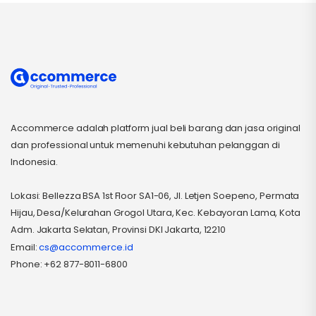
Accommerce adalah platform jual beli barang dan jasa original
dan professional untuk memenuhi kebutuhan pelanggan di
Indonesia.
Lokasi: Bellezza BSA 1st Floor SA1-06, Jl. Letjen Soepeno, Permata
Hijau, Desa/Kelurahan Grogol Utara, Kec. Kebayoran Lama, Kota
Adm. Jakarta Selatan, Provinsi DKI Jakarta, 12210
Email:
cs@accommerce.id
Phone: +62 877-8011-6800