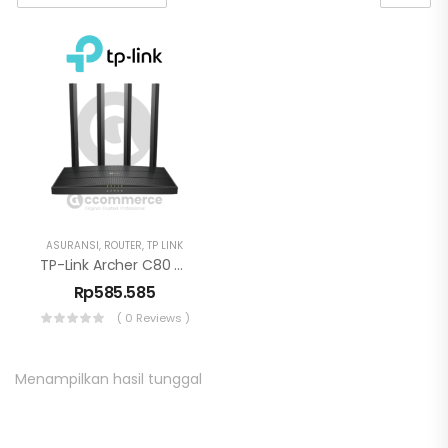
ASURANSI
,
ROUTER
,
TP LINK
TP-Link Archer C80 – Wi-Fi Router AC1900
Rp
585.585
( 0 Reviews )
Menampilkan hasil tunggal