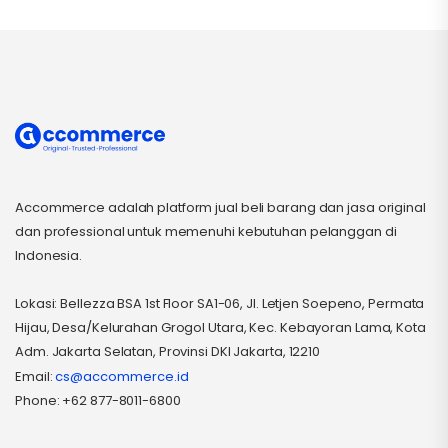
Accommerce adalah platform jual beli barang dan jasa original
dan professional untuk memenuhi kebutuhan pelanggan di
Indonesia.
Lokasi: Bellezza BSA 1st Floor SA1-06, Jl. Letjen Soepeno, Permata
Hijau, Desa/Kelurahan Grogol Utara, Kec. Kebayoran Lama, Kota
Adm. Jakarta Selatan, Provinsi DKI Jakarta, 12210
Email:
cs@accommerce.id
Phone: +62 877-8011-6800