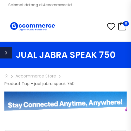
Selamat datang di Accommerce.id!
0
JUAL JABRA SPEAK 750
Accommerce Store
Product Tag - jual jabra speak 750