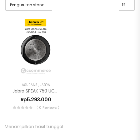
ASURANSI
,
JABRA
Jabra SPEAK 750 UC/MS Teams USB/ Bluetooth & Receiver Link 370
Rp
5.293.000
( 0 Reviews )
Menampilkan hasil tunggal