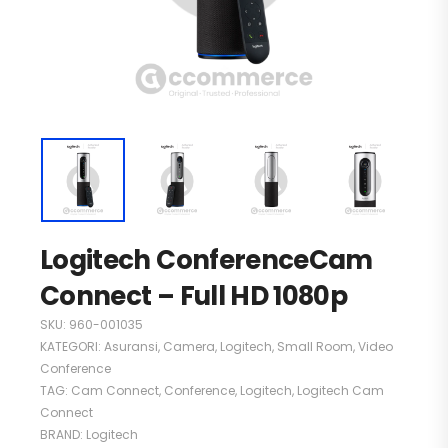
Logitech ConferenceCam
Connect – Full HD 1080p
SKU:
960-001035
KATEGORI:
Asuransi
,
Camera
,
Logitech
,
Small Room
,
Video
Conference
TAG:
Cam Connect
,
Conference
,
Logitech
,
Logitech Cam
Connect
BRAND:
Logitech