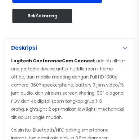
Beli Sekarang
Deskripsi
Logitech ConferenceCam Connect
adalah all-in-
one portable device untuk huddle room, home
office, dan mobile meeting dengan Full HD 1080p
camera, 360° speakerphone, battery 3 jam video/15
jam audio, dan wireless screen sharing. 90° diagonal
FOV dan 4x digital zoom tangkap grup 1-6
orang, RightLight 2 optimalkan low light, mechanical
tilt adjust angle mudah.
Selain itu, Bluetooth/NFC pairing smartphone
instant, two omni mic pickup 3.6m diameter