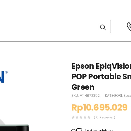
Epson EpiqVision
POP Portable Sm
Green
SKU:
V11HB72352
KATEGORI:
Eps
Rp
10.695.029
( 0 Reviews )
Add to wishlist