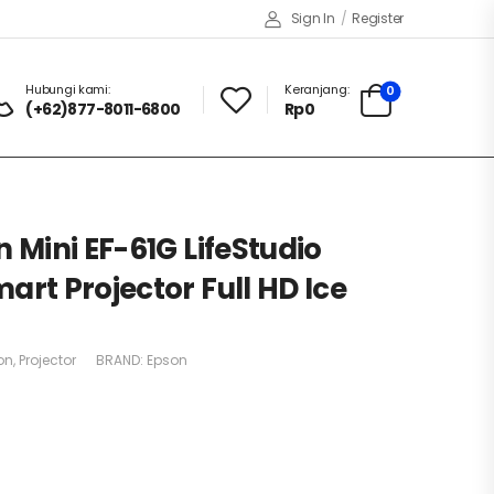
Sign In
/
Register
Hubungi kami:
Keranjang:
0
(+62)877-8011-6800
Rp
0
 Mini EF-61G LifeStudio
art Projector Full HD Ice
on
,
Projector
BRAND:
Epson