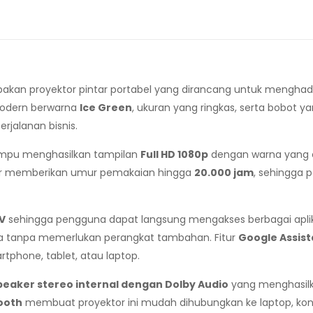
kan proyektor pintar portabel yang dirancang untuk menghad
 modern berwarna
Ice Green
, ukuran yang ringkas, serta bobot y
rjalanan bisnis.
ampu menghasilkan tampilan
Full HD 1080p
dengan warna yang ce
ser memberikan umur pemakaian hingga
20.000 jam
, sehingga 
V
sehingga pengguna dapat langsung mengakses berbagai aplikas
nya tanpa memerlukan perangkat tambahan. Fitur
Google Assist
tphone, tablet, atau laptop.
peaker stereo internal dengan Dolby Audio
yang menghasilka
tooth
membuat proyektor ini mudah dihubungkan ke laptop, kon