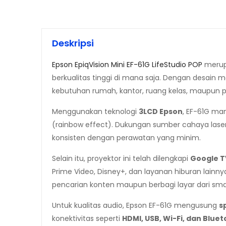
Deskripsi
Epson EpiqVision Mini EF-61G LifeStudio POP
merupa
berkualitas tinggi di mana saja. Dengan desain
kebutuhan rumah, kantor, ruang kelas, maupun pe
Menggunakan teknologi
3LCD Epson
, EF-61G m
(rainbow effect). Dukungan sumber cahaya la
konsisten dengan perawatan yang minim.
Selain itu, proyektor ini telah dilengkapi
Google T
Prime Video, Disney+, dan layanan hiburan lain
pencarian konten maupun berbagi layar dari smar
Untuk kualitas audio, Epson EF-61G mengusung
s
konektivitas seperti
HDMI, USB, Wi-Fi, dan Blue