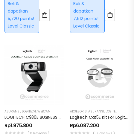
microphone, dan privacy
dual stereo mic, auto light
Beli &
Beli &
shutter untuk meeting
correction, dan tripod
dapatkan
dapatkan
online yang lebih
mount untuk streaming
5,720 points!
7,612 points!
profesional.
gaming dan meeting
Level Classic
Level Classic
profesional.
ASURANSI
,
LOGITECH
,
WEBCAM
AKSESORIS
,
ASURANSI
,
LOGITECH
LOGITECH C930E BUSINESS WEBCAM
Logitech Cat5E Kit For Logitech Tap
Rp
1.975.800
Rp
6.087.200
( 0 Reviews )
( 0 Reviews )