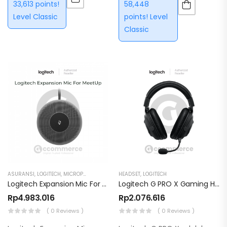
33,613 points!
58,448
pengaturan ruang. Dengan
Level Classic
points! Level
port…
Classic
ASURANSI
,
LOGITECH
,
MICROPHONE
,
VIDEO CONFERENCE
HEADSET
,
LOGITECH
Logitech Expansion Mic For MeetUp
Logitech G PRO X Gaming Headset DTS:X 7.1 Surround BLUE VO!CE Microphone
Rp
4.983.016
Rp
2.076.616
( 0 Reviews )
( 0 Reviews )