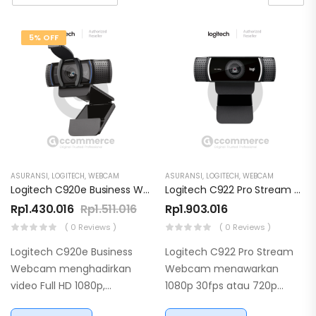
5% OFF
ASURANSI
,
LOGITECH
,
WEBCAM
ASURANSI
,
LOGITECH
,
WEBCAM
Logitech C920e Business Webcam Full HD 1080p
Logitech C922 Pro Stream Webcam
Rp
1.430.016
Rp
1.511.016
Rp
1.903.016
( 0 Reviews )
( 0 Reviews )
Logitech C920e Business
Logitech C922 Pro Stream
Webcam menghadirkan
Webcam menawarkan
video Full HD 1080p,
1080p 30fps atau 720p
autofocus, dual
60fps dengan autofocus,