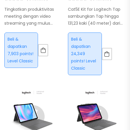
Tingkatkan produktivitas
Cat5E Kit for Logitech Tap
meeting dengan video
sambungkan Tap hingga
streaming yang mulus
131,23 kaki (40 meter) dari
setiap saat, bahkan ketika
komputer ruang rapat
bandwidth Anda terbatas.
dengan kabel kategori data
Beli &
Beli &
C930e mendukung H.264
dan daya yang
dapatkan
dapatkan
dengan Scalable Video
dibawa.Gunakan kabel
7,903 points!
24,349
Coding (SVC) dan UVC 1.5
sepanjang 32,81 kaki (10
Level Classic
points! Level
encoding untuk
meter)…
Classic
meminimalkan
ketergantungan…