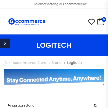
Selamat datang di Accommerce.id!
0
LOGITECH
Accommerce Store
Brand
Logitech