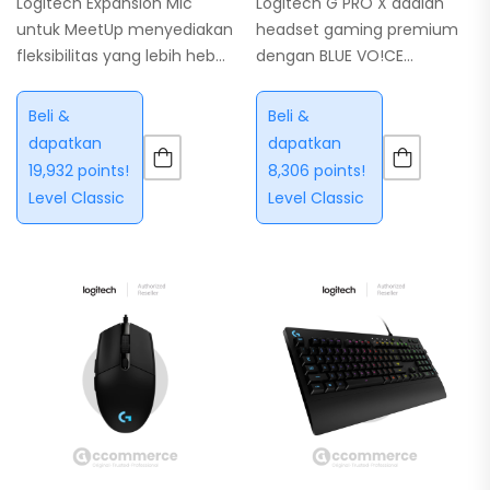
Logitech Expansion Mic
Logitech G PRO X adalah
untuk MeetUp menyediakan
headset gaming premium
fleksibilitas yang lebih hebat
dengan BLUE VO!CE
di konfigurasi ruang
Microphone, DTS
berkumpul. Mikrofon
Headphone:X 2.0, dan driver
Beli &
Beli &
beamforming
PRO-G 50 mm untuk
dapatkan
dapatkan
internal Meetup dioptimalkan
kualitas audio dan
19,932 points!
8,306 points!
hingga 4 meter. Untuk
komunikasi terbaik.
Level Classic
Level Classic
memperluas jangkauannya
hingga 5 meter, tambahkan
sebuah Perpanjangan
Mikrofon.