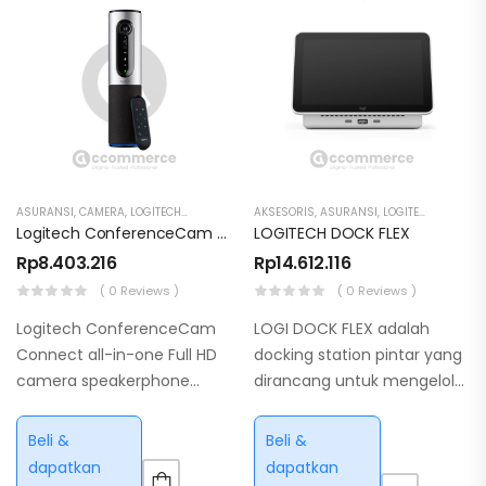
ASURANSI
,
CAMERA
,
LOGITECH
,
SMALL ROOM
AKSESORIS
,
VIDEO CONFERENCE
,
ASURANSI
,
LOGITECH
,
PC MOD
Logitech ConferenceCam Connect – Full HD 1080p
LOGITECH DOCK FLEX
Rp
8.403.216
Rp
14.612.116
( 0 Reviews )
( 0 Reviews )
Logitech ConferenceCam
LOGI DOCK FLEX adalah
Connect all-in-one Full HD
docking station pintar yang
camera speakerphone
dirancang untuk mengelola
portable untuk huddle room
ruang kerja dan konferensi
dengan battery 3 jam
dengan mudah, lengkap
Beli &
Beli &
Bluetooth NFC.
dengan layar sentuh 8 inci
dapatkan
dapatkan
untuk check-in dan