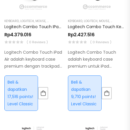
KEYBOARD
,
LOGITECH
,
MOUSE
,
MOUSE & KEYBOARD
KEYBOARD
,
LOGITECH
,
MOUSE
,
MOUSE & KE
Logitech Combo Touch IPad Air 13 Inch M2 M3 Keyboard Case
Logitech Combo Touch Keyboard Case IPad 10th Gen
Rp
4.379.016
Rp
2.427.516
( 0 Reviews )
( 0 Reviews )
Logitech Combo Touch iPad
Logitech Combo Touch
Air adalah keyboard case
adalah keyboard case
premium dengan trackpad
premium untuk iPad
presisi, backlit keyboard, dan
dengan trackpad presisi,
kickstand fleksibel untuk
backlit keyboard, dan
Beli &
Beli &
iPad Air.
kickstand fleksibel.
dapatkan
dapatkan
17,516 points!
9,710 points!
Level Classic
Level Classic