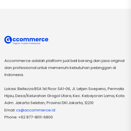
Accommerce adalah platform jual beli barang dan jasa original
dan professional untuk memenuhi kebutuhan pelanggan di
Indonesia.
Lokasi: Bellezza BSA 1st Floor SA1-06, Jl. Letjen Soepeno, Permata
Hijau, Desa/Kelurahan Grogol Utara, Kec. Kebayoran Lama, Kota
Adm. Jakarta Selatan, Provinsi DKI Jakarta, 12210
Email:
cs@accommerce.id
Phone: +62 877-8011-6800