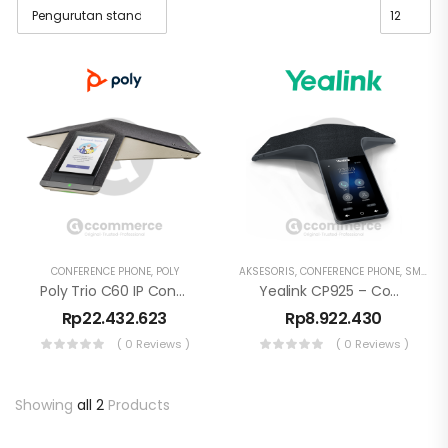
CONFERENCE PHONE
,
POLY
AKSESORIS
,
CONFERENCE PHONE
,
SMALL ROOM
Poly Trio C60 IP Conference Phone Microsoft Teams PoE SIP Conference Phone 849B6AA
Yealink CP925 – Conference Phone Wireless
Rp
22.432.623
Rp
8.922.430
( 0 Reviews )
( 0 Reviews )
Showing
all 2
Products